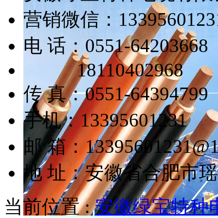
营销微信：1339560123
电 话：0551-64203668
18110402968
传 真：0551-64394799
手机：13395601231
邮 箱：13395601231@1
地 址：安徽省合肥市
当前位置 :
安徽绿宝特种