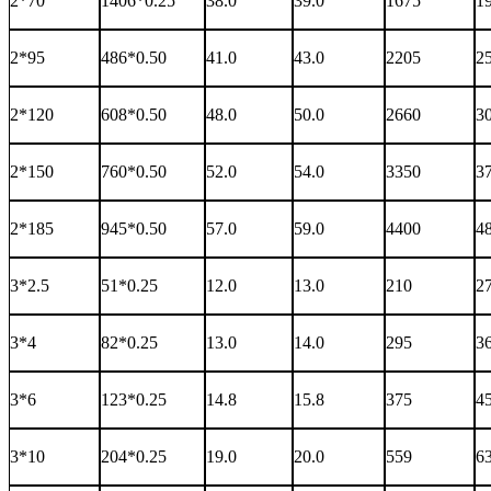
2*70
1406*0.25
38.0
39.0
1675
1
2*95
486*0.50
41.0
43.0
2205
2
2*120
608*0.50
48.0
50.0
2660
3
2*150
760*0.50
52.0
54.0
3350
3
2*185
945*0.50
57.0
59.0
4400
4
3*2.5
51*0.25
12.0
13.0
210
2
3*4
82*0.25
13.0
14.0
295
3
3*6
123*0.25
14.8
15.8
375
4
3*10
204*0.25
19.0
20.0
559
6