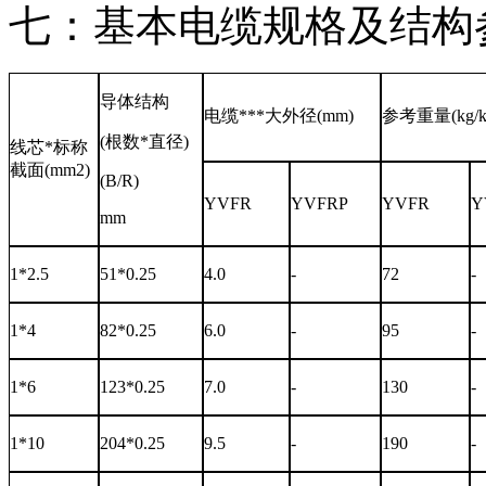
七：基本电缆规格及结构
导体结构
电缆***大外径(mm)
参考重量(kg/k
(根数*直径)
线芯*标称
截面(mm2)
(B/R)
YVFR
YVFRP
YVFR
Y
mm
1*2.5
51*0.25
4.0
-
72
-
1*4
82*0.25
6.0
-
95
-
1*6
123*0.25
7.0
-
130
-
1*10
204*0.25
9.5
-
190
-