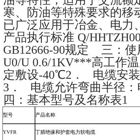
寒、防油等特殊要求的移
已广泛应用于冶金、电力
产品执行标准 Q/HHTZH0
GB12666-90规定 三
U0/U 0.6/1KV***高
定敷设-40℃2． 电缆安
3． 电缆允许弯曲半径：电
四：基本型号及名称表1
型号
产品名称
YVFR
丁腈绝缘和护套电力软电缆