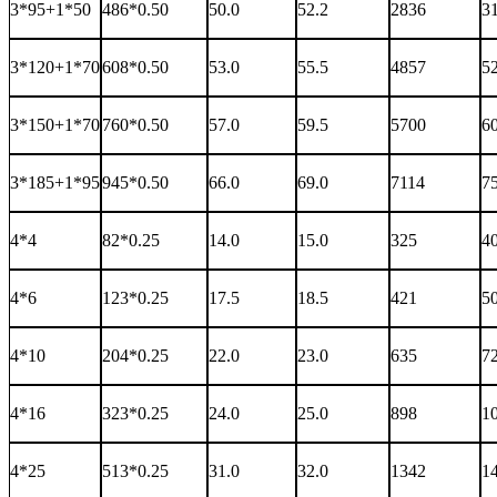
3*95+1*50
486*0.50
50.0
52.2
2836
3
3*120+1*70
608*0.50
53.0
55.5
4857
5
3*150+1*70
760*0.50
57.0
59.5
5700
6
3*185+1*95
945*0.50
66.0
69.0
7114
7
4*4
82*0.25
14.0
15.0
325
4
4*6
123*0.25
17.5
18.5
421
5
4*10
204*0.25
22.0
23.0
635
7
4*16
323*0.25
24.0
25.0
898
1
4*25
513*0.25
31.0
32.0
1342
1