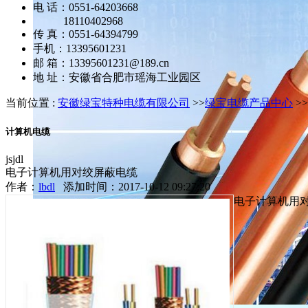
电 话：0551-64203668
18110402968
传 真：0551-64394799
手机：13395601231
邮 箱：13395601231@189.cn
地 址：安徽省合肥市瑶海工业园区
当前位置 :
安徽绿宝特种电缆有限公司
>>
绿宝电缆产品中心
>>
计算机电缆
jsjdl
电子计算机用对绞屏蔽电缆
作者：
lbdl
添加时间：2017-10-12 09:27:20
电子计算机用