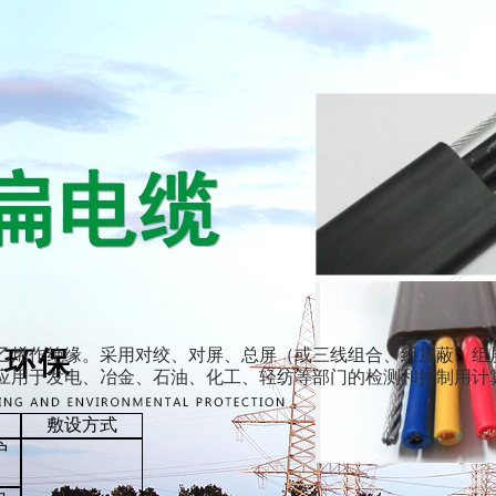
聚乙烯作绝缘。采用对绞、对屏、总屏（或三线组合、组屏蔽、组
应用于发电、冶金、石油、化工、轻纺等部门的检测和控制用计算
敷设方式
护