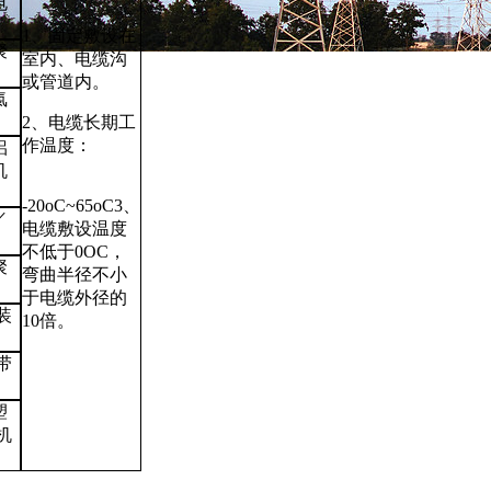
电
1、固定敷设在
聚
室内、电缆沟
或管道内。
氯
2、电缆长期工
作温度：
铝
机
-20oC~65oC3、
／
电缆敷设温度
不低于0OC，
聚
弯曲半径不小
于电缆外径的
装
10倍。
带
塑
机