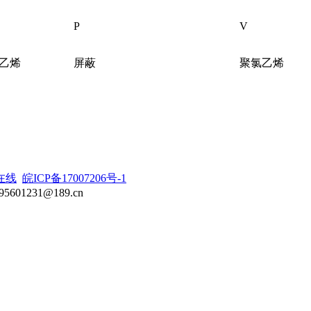
P
V
聚乙烯
屏蔽
聚氯乙烯
在线
皖ICP备17007206号-1
5601231@189.cn